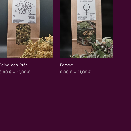
Reine-des-Près
Femme
Plage
Plage
6,00
€
–
11,00
€
6,00
€
–
11,00
€
de
de
prix :
prix :
6,00 €
6,00 €
à
à
11,00 €
11,00 €