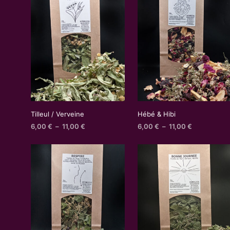
Tilleul / Verveine
Hébé & Hibi
Plage
Plage
6,00
€
–
11,00
€
6,00
€
–
11,00
€
de
de
prix :
prix :
6,00 €
6,00 €
à
à
11,00 €
11,00 €