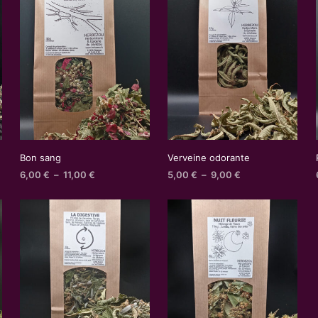
Bon sang
Verveine odorante
Plage
Plage
6,00
€
–
11,00
€
5,00
€
–
9,00
€
de
de
prix :
prix :
6,00 €
5,00 €
à
à
11,00 €
9,00 €