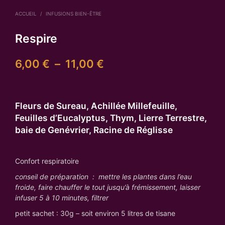
ACCUEIL
/
INFUSIONS BIEN-ÊTRE
Respire
Plage
6,00
€
–
11,00
€
de
prix :
Fleurs de Sureau, Achillée Millefeuille,
6,00 €
Feuilles d’Eucalyptus, Thym, Lierre Terrestre,
à
baie de Genévrier, Racine de Réglisse
11,00 €
Confort respiratoire
conseil de préparation : mettre les plantes dans l’eau
froide, faire chauffer le tout jusqu’à frémissement, laisser
infuser 5 à 10 minutes, filtrer
petit sachet : 30g – soit environ 5 litres de tisane