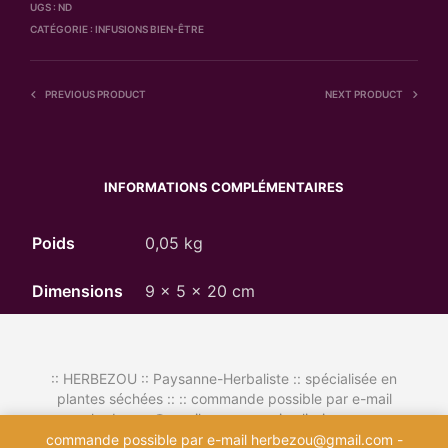
UGS :
ND
CATÉGORIE :
INFUSIONS BIEN-ÊTRE
PREVIOUS PRODUCT
NEXT PRODUCT
INFORMATIONS COMPLÉMENTAIRES
Poids
0,05 kg
Dimensions
9 × 5 × 20 cm
:: HERBEZOU :: Paysanne-Herbaliste :: spécialisée en
plantes séchées :: :: commande possible par e-mail
herbezou@gmail.com - envoi colissimo ::
commande possible par e-mail herbezou@gmail.com -